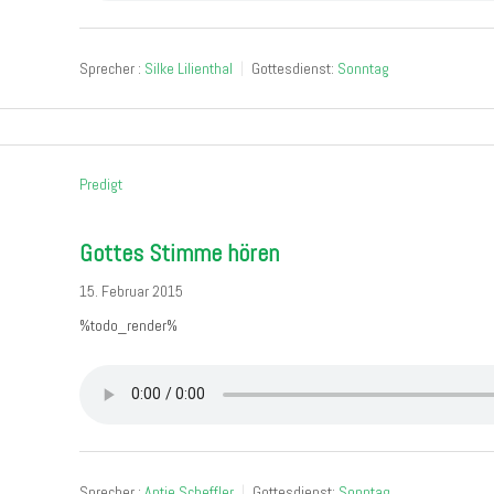
Sprecher :
Silke Lilienthal
Gottesdienst:
Sonntag
Predigt
Gottes Stimme hören
15. Februar 2015
%todo_render%
Sprecher :
Antje Scheffler
Gottesdienst:
Sonntag